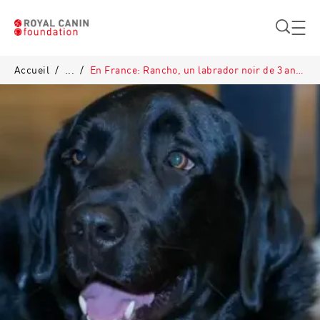
Aller au contenu principal
Accueil
/
...
/
En France: Rancho, un labrador noir de 3 ans​ a aidé plus de 100 personnes en 2023​​
Breadcrumb