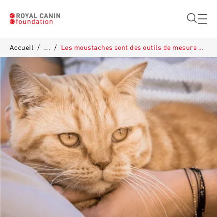
Aller au contenu principal
Accueil
/
...
/
Les moustaches sont des outils de mesure pour les chats​​
Breadcrumb